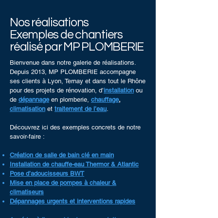
Nos réalisations
Exemples de chantiers
réalisé par MP PLOMBERIE
Bienvenue dans notre galerie de réalisations.
Depuis 2013, MP PLOMBERIE accompagne
ses clients à Lyon, Ternay et dans tout le Rhône
pour des projets de rénovation, d’
installation
ou
de
dépannage
en plomberie,
chauffage
,
climatisation
et
traitement de l’eau
.
Découvrez ici des exemples concrets de notre
savoir-faire :
Création de salle de bain clé en main
Installation de chauffe-eau Thermor & Atlantic
Pose d’adoucisseurs BWT
Mise en place de pompes à chaleur &
climatiseurs
Dépannages urgents et interventions rapides