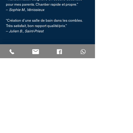
pour mes parents. Chantier rapide et propre.”
– 
Sophie M., Vénissieux
“Création d’une salle de bain dans les combles. 
Très satisfait, bon rapport qualité/prix.”
– 
Julien B., Saint-Priest
Pourquoi choisir MP 
PLOMBERIE pour votre salle 
de bain ?
Un seul interlocuteur pour 
tout le projet
De la conception à la finition, nous gérons chaque 
étape en interne ou via des artisans partenaires.
Expérience +10 ans à Lyon
Pierre Marion rénove des salles de bain depuis 
2013 avec sérieux, conseils et finitions soignées.