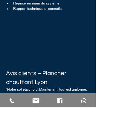
Reprise en main du système
Rapport technique et conseils
Avis clients – Plancher 
chauffant Lyon 
“Notre sol était froid. Maintenant, tout est uniforme, 
aucun bruit.” – 
Caroline P., Lyon 6e
“Vraiment un service de qualité, équipe très 
professionnelle.” – 
Antoine M., Villeurbanne
Pourquoi MP PLOMBERIE ?
Matériel haute pression professionnel
Artisan chauffagiste RGE qualifié