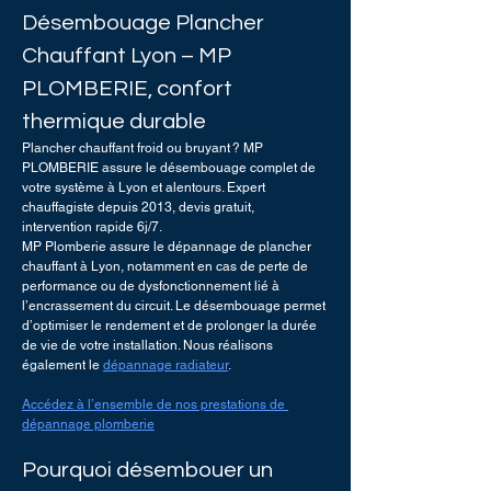
Désembouage Plancher 
Chauffant Lyon – MP 
PLOMBERIE, confort 
thermique durable
Plancher chauffant froid ou bruyant ? MP 
PLOMBERIE assure le désembouage complet de 
votre système à Lyon et alentours. Expert 
chauffagiste depuis 2013, devis gratuit, 
intervention rapide 6j/7.
MP Plomberie assure le 
dépannage de plancher 
chauffant à Lyon
, notamment en cas de perte de 
performance ou de dysfonctionnement lié à 
l’encrassement du circuit. Le désembouage permet 
d’optimiser le rendement et de prolonger la durée 
de vie de votre installation. Nous réalisons 
également le 
dépannage radiateur
.
Accédez à l’ensemble de nos prestations de 
dépannage plomberie
Pourquoi désembouer un 